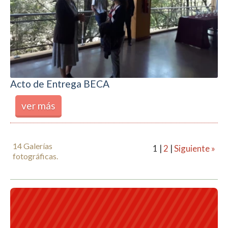
Acto de Entrega BECA
ver más
14 Galerías
1
|
2
|
Siguiente »
fotográficas.