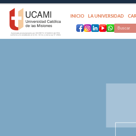
INICIO
LA UNIVERSIDAD
CA
Autorizada provisoriamente por DECRETO N°1643/12 del PEN
conforme a lo establecido en el Art. 64 Inc.c) de la Ley N° 24521