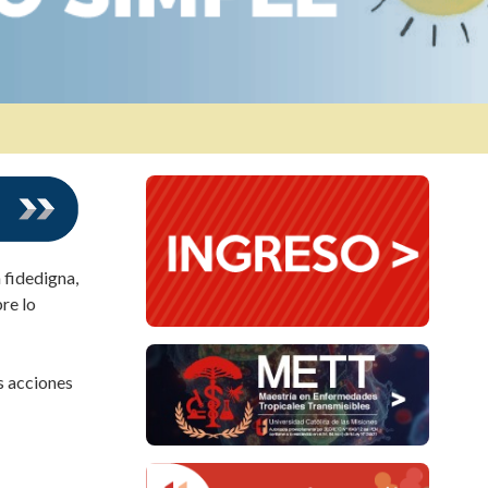
 fidedigna,
re lo
s acciones