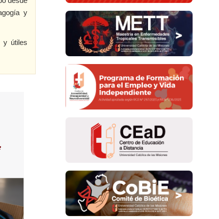
abo desde
agogía y
y útiles