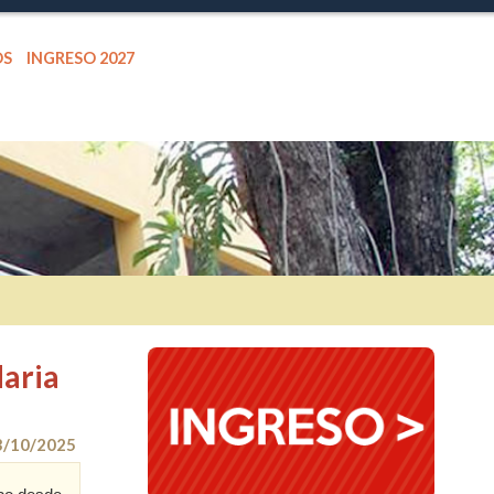
OS
INGRESO 2027
daria
3/10/2025