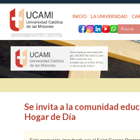
INICIO
LA UNIVERSIDAD
CA
Autorizada provisoriamente por DECRETO N°1643/12 del PEN
conforme a lo establecido en el Art. 64 Inc.c) de la Ley N° 24521
Se invita a la comunidad educa
Hogar de Día