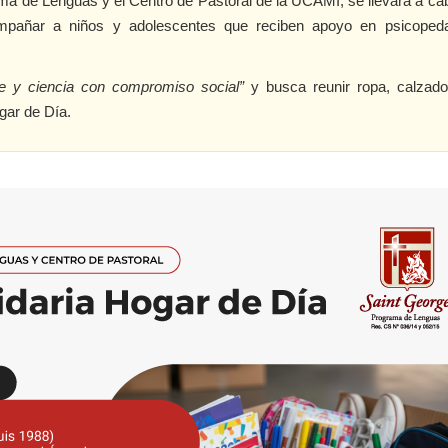
ma de Lenguas y el Centro de Pastoral de la UCAMI, se llevará a c
ompañar a niños y adolescentes que reciben apoyo en psicoped
e y ciencia con compromiso social”
y busca reunir ropa, calzado 
gar de Día.