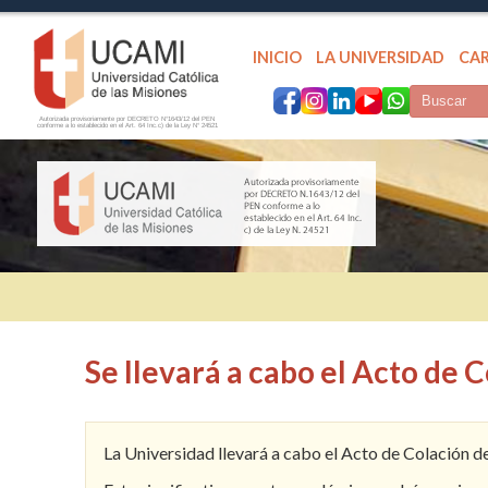
INICIO
LA UNIVERSIDAD
CA
Autorizada provisoriamente por DECRETO N°1643/12 del PEN
conforme a lo establecido en el Art. 64 Inc.c) de la Ley N° 24521
Se llevará a cabo el Acto de
La Universidad llevará a cabo el Acto de Colación d