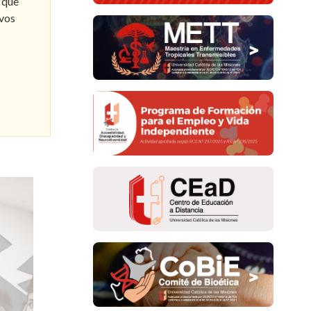
 que
evos