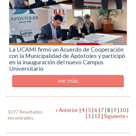
La UCAMI firmó un Acuerdo de Cooperación
con la Municipalidad de Apóstoles y participó
en la inauguración del nuevo Campus
Universitario
ver más
« Anterior
|
4
|
5
|
6
|
7
|
8
|
9
|
10
|
1077 Resultados
11
|
12
|
Siguiente »
encontrados.