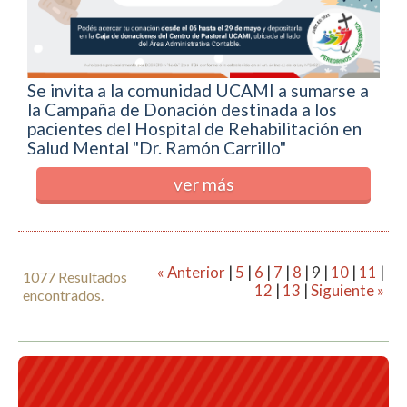
Se invita a la comunidad UCAMI a sumarse a
la Campaña de Donación destinada a los
pacientes del Hospital de Rehabilitación en
Salud Mental "Dr. Ramón Carrillo"
ver más
« Anterior
|
5
|
6
|
7
|
8
|
9
|
10
|
11
|
1077 Resultados
12
|
13
|
Siguiente »
encontrados.