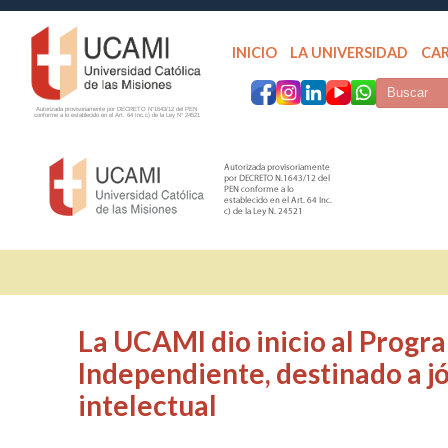
INICIO
LA UNIVERSIDAD
CA
Autorizada provisoriamente por DECRETO N°1643/12 del PEN
conforme a lo establecido en el Art. 64 Inc.c) de la Ley N° 24521
La UCAMI dio inicio al Progr
Independiente, destinado a j
intelectual