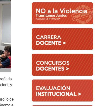
mpañada
cioni, y
rrollo de
tónomo e