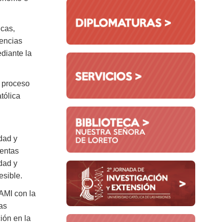
icas,
tencias
ediante la
n proceso
tólica
dad y
ientas
dad y
esible.
AMI con la
as
ión en la