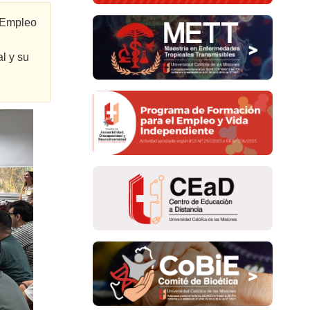
l Empleo
l y su