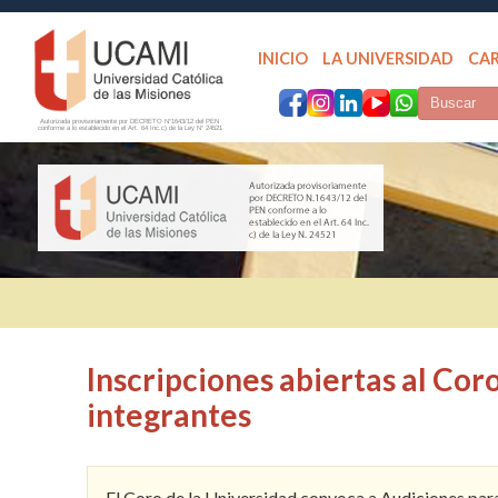
INICIO
LA UNIVERSIDAD
CA
Autorizada provisoriamente por DECRETO N°1643/12 del PEN
conforme a lo establecido en el Art. 64 Inc.c) de la Ley N° 24521
Inscripciones abiertas al Co
integrantes
El Coro de la Universidad convoca a Audiciones para 