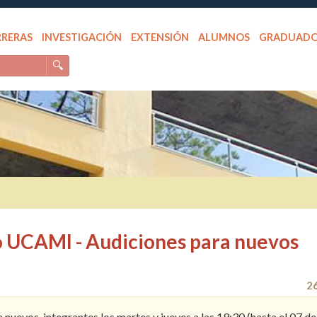
RRERAS
INVESTIGACIÓN
EXTENSIÓN
ALUMNOS
GRADUAD
🔍
ro UCAMI - Audiciones para nuevos
2
nuevos integrantes los martes y jueves a las 19:30 (hasta el 07 de 