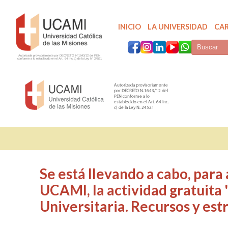
INICIO
LA UNIVERSIDAD
CA
Autorizada provisoriamente por DECRETO N°1643/12 del PEN
conforme a lo establecido en el Art. 64 Inc.c) de la Ley N° 24521
Se está llevando a cabo, para
UCAMI, la actividad gratuita 
Universitaria. Recursos y est