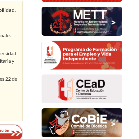
ilidad,
inales
versidad
taria y
nes 22 de