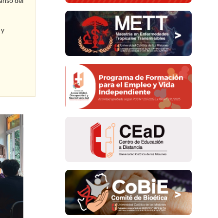
canso del
 y