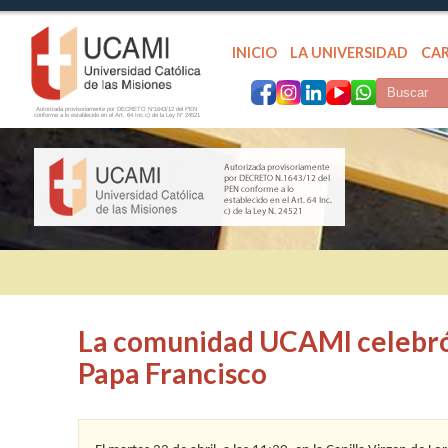
INICIO
LA UNIVERSIDAD
CA
Autorizada provisoriamente por DECRETO N°1643/12 del PEN
conforme a lo establecido en el Art. 64 Inc.c) de la Ley N° 24521
La comunidad UCAMI celebró 
Papa Francisco